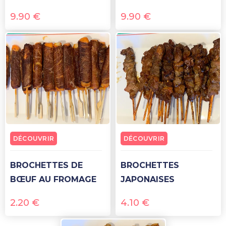
9.90
€
9.90
€
DÉCOUVRIR
DÉCOUVRIR
BROCHETTES DE
BROCHETTES
BŒUF AU FROMAGE
JAPONAISES
2.20
€
4.10
€