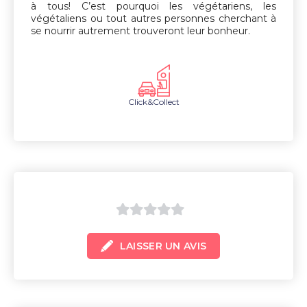
à tous! C’est pourquoi les végétariens, les
végétaliens ou tout autres personnes cherchant à
se nourrir autrement trouveront leur bonheur.
Click&Collect
0
LAISSER UN AVIS
sur
5