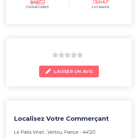
Click&Collect
Livraisons
0
LAISSER UN AVIS
sur
5
Localisez Votre Commerçant
Le Patis Vinet , Vertou, France - 44120