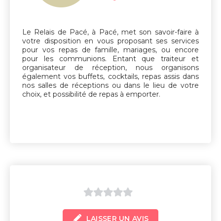
sur
5
Le Relais de Pacé, à Pacé, met son savoir-faire à
votre disposition en vous proposant ses services
pour vos repas de famille, mariages, ou encore
pour les communions. Entant que traiteur et
organisateur de réception, nous organisons
également vos buffets, cocktails, repas assis dans
nos salles de réceptions ou dans le lieu de votre
choix, et possibilité de repas à emporter.
0
LAISSER UN AVIS
sur