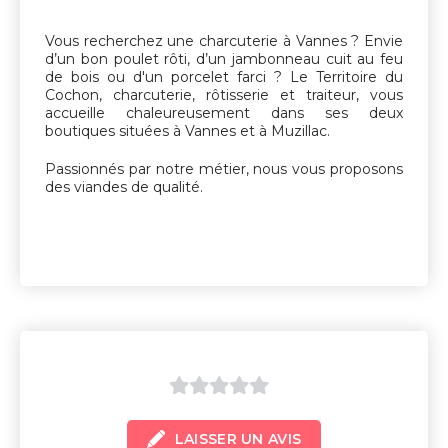
sur
5
Vous recherchez une charcuterie à Vannes ? Envie
d’un bon poulet rôti, d’un jambonneau cuit au feu
de bois ou d'un porcelet farci ? Le Territoire du
Cochon, charcuterie, rôtisserie et traiteur, vous
accueille chaleureusement dans ses deux
boutiques situées à Vannes et à Muzillac.
Passionnés par notre métier, nous vous proposons
des viandes de qualité.
0
LAISSER UN AVIS
sur