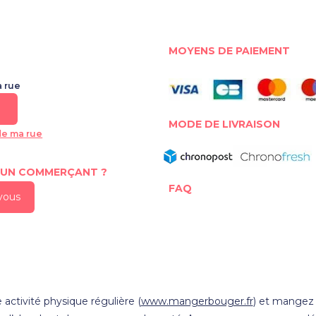
MOYENS DE PAIEMENT
a rue
MODE DE LIVRAISON
de ma rue
 UN COMMERÇANT ?
FAQ
-vous
 activité physique régulière (
www.mangerbouger.fr
) et mangez 5