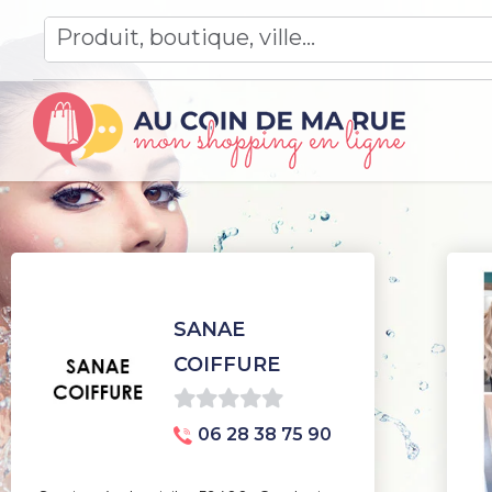
Skip
to
content
SANAE
COIFFURE
0
06 28 38 75 90
sur
5