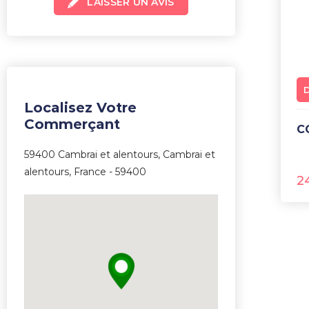
LAISSER UN AVIS
sur
5
Localisez Votre
Commerçant
59400 Cambrai et alentours, Cambrai et
alentours, France - 59400
2