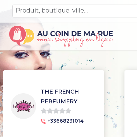
Skip
to
content
THE FRENCH
PERFUMERY
0
+33668231014
sur
5