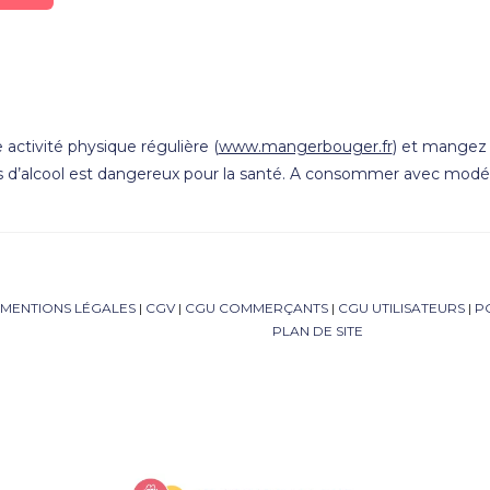
 activité physique régulière (
www.mangerbouger.fr
) et mangez 5
s d’alcool est dangereux pour la santé. A consommer avec modér
MENTIONS LÉGALES
|
CGV
|
CGU COMMERÇANTS
|
CGU UTILISATEURS
|
P
PLAN DE SITE