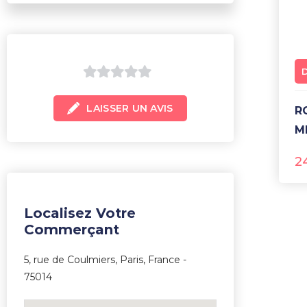
0
LAISSER UN AVIS
sur
ROMANTIC MONTMARTRE 50
M
5
2
Localisez Votre
Commerçant
5, rue de Coulmiers, Paris, France -
75014