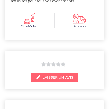
antillaises pour tous vos événements.
Click&Collect
Livraisons
0
LAISSER UN AVIS
sur
5