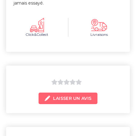
jamais essayé.
Click&Collect
Livraisons
0
LAISSER UN AVIS
sur
5