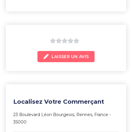
0
LAISSER UN AVIS
sur
5
Localisez Votre Commerçant
23 Boulevard Léon Bourgeois, Rennes, France -
35000