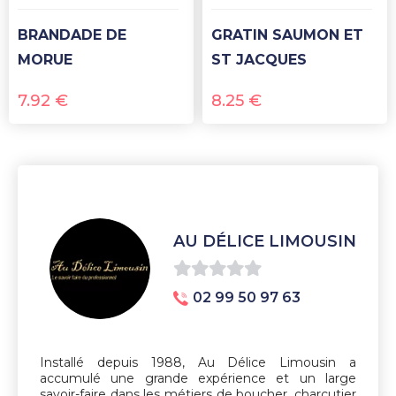
BRANDADE DE
GRATIN SAUMON ET
MORUE
ST JACQUES
7.92
€
8.25
€
AU DÉLICE LIMOUSIN
0
02 99 50 97 63
sur
5
Installé depuis 1988, Au Délice Limousin a
accumulé une grande expérience et un large
savoir-faire dans les métiers de boucher, charcutier