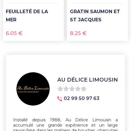
FEUILLETÉ DE LA
GRATIN SAUMON ET
MER
ST JACQUES
6.05
€
8.25
€
AU DÉLICE LIMOUSIN
0
02 99 50 97 63
sur
5
Installé depuis 1988, Au Délice Limousin a
accumulé une grande expérience et un large
savoir-faire dans les métiers de boucher, charcutier