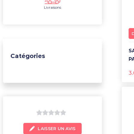
Livraisons
SAVON DE MARSEILLE
Catégories
P
3
0
LAISSER UN AVIS
sur