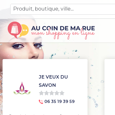
Skip
to
content
JE VEUX DU
SAVON
0
06 35 19 39 59
sur
5