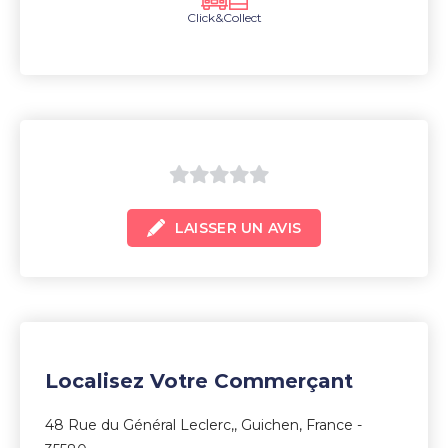
Click&Collect
0
LAISSER UN AVIS
sur
5
Localisez Votre Commerçant
48 Rue du Général Leclerc,, Guichen, France -