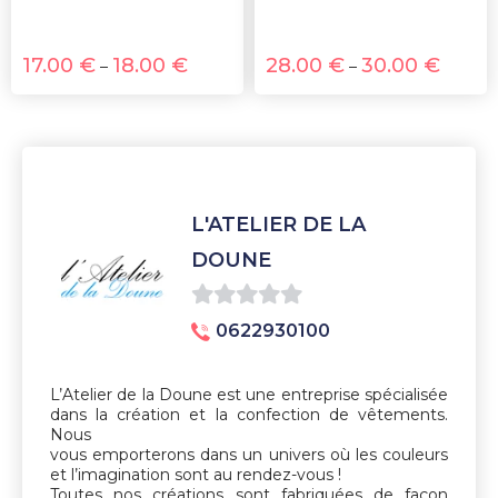
17.00
€
18.00
€
28.00
€
30.00
€
–
–
L'ATELIER DE LA
DOUNE
0
0622930100
sur
5
L’Atelier de la Doune est une entreprise spécialisée
dans la création et la confection de vêtements.
Nous
vous emporterons dans un univers où les couleurs
et l’imagination sont au rendez-vous !
Toutes nos créations sont fabriquées de façon