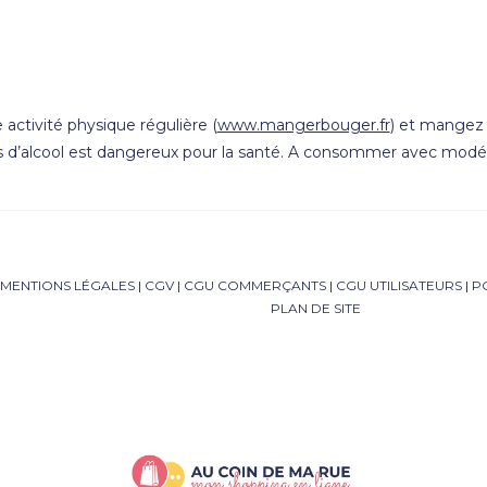
 activité physique régulière (
www.mangerbouger.fr
) et mangez 5
s d’alcool est dangereux pour la santé. A consommer avec modér
MENTIONS LÉGALES
|
CGV
|
CGU COMMERÇANTS
|
CGU UTILISATEURS
|
P
PLAN DE SITE