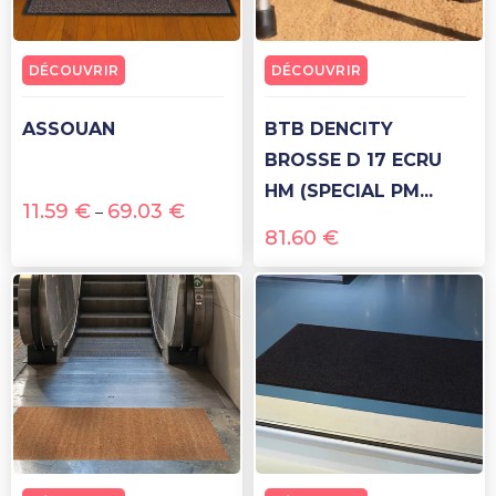
DÉCOUVRIR
DÉCOUVRIR
ASSOUAN
BTB DENCITY
BROSSE D 17 ECRU
HM (SPECIAL PM...
11.59
€
69.03
€
–
81.60
€