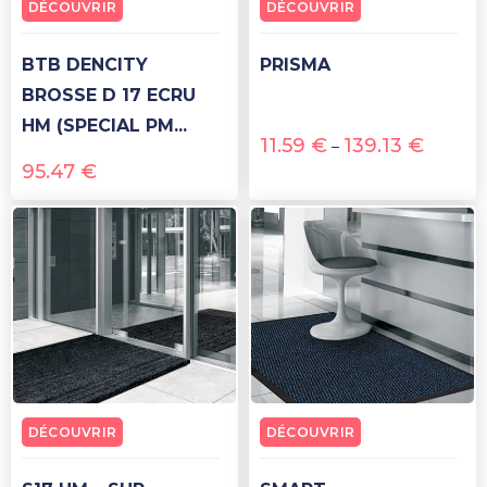
DÉCOUVRIR
DÉCOUVRIR
BTB DENCITY
PRISMA
BROSSE D 17 ECRU
HM (SPECIAL PM...
11.59
€
139.13
€
–
95.47
€
DÉCOUVRIR
DÉCOUVRIR