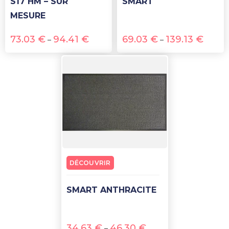
S17 HM – SUR
SMART
MESURE
73.03
€
94.41
€
69.03
€
139.13
€
–
–
DÉCOUVRIR
SMART ANTHRACITE
34.63
€
46.30
€
–