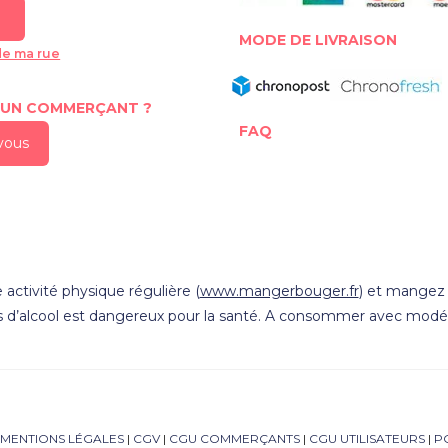
MODE DE LIVRAISON
de ma rue
 UN COMMERÇANT ?
FAQ
-vous
 activité physique régulière (
www.mangerbouger.fr
) et mangez 5
s d’alcool est dangereux pour la santé. A consommer avec modér
MENTIONS LÉGALES
|
CGV
|
CGU COMMERÇANTS
|
CGU UTILISATEURS
|
P