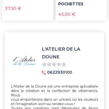
POCHETTES
37.50
€
45.00
€
L'ATELIER DE LA
DOUNE
0
0622930100
sur
5
L’Atelier de la Doune est une entreprise spécialisée
dans la création et la confection de vêtements.
Nous
vous emporterons dans un univers où les couleurs
et l’imagination sont au rendez-vous !
Toutes nos créations sont fabriquées de façon