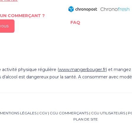
 UN COMMERÇANT ?
FAQ
-vous
 activité physique régulière (
www.mangerbouger.fr
) et mangez 5
s d’alcool est dangereux pour la santé. A consommer avec modér
MENTIONS LÉGALES
|
CGV
|
CGU COMMERÇANTS
|
CGU UTILISATEURS
|
P
PLAN DE SITE