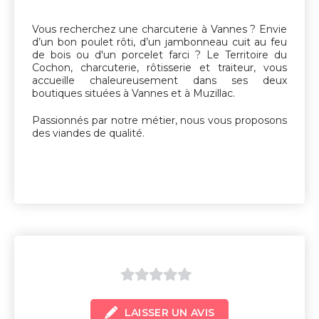
sur
5
Vous recherchez une charcuterie à Vannes ? Envie
d’un bon poulet rôti, d’un jambonneau cuit au feu
de bois ou d'un porcelet farci ? Le Territoire du
Cochon, charcuterie, rôtisserie et traiteur, vous
accueille chaleureusement dans ses deux
boutiques situées à Vannes et à Muzillac.
Passionnés par notre métier, nous vous proposons
des viandes de qualité.
0
LAISSER UN AVIS
sur