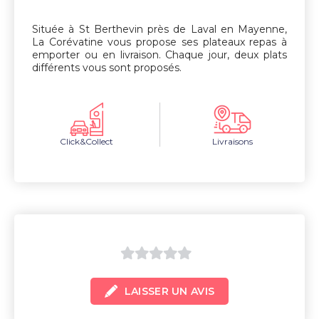
5
Située à St Berthevin près de Laval en Mayenne,
La Corévatine vous propose ses plateaux repas à
emporter ou en livraison. Chaque jour, deux plats
différents vous sont proposés.
Click&Collect
Livraisons
0
LAISSER UN AVIS
sur
5